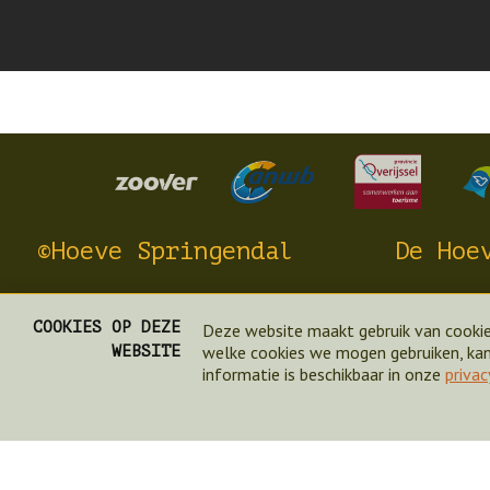
©Hoeve Springendal
De Hoe
Brunninkhuisweg 3
Over Ons
COOKIES OP DEZE
Deze website maakt gebruik van cookie
7662 PH Hezingen
Nieuws
welke cookies we mogen gebruiken, kan 
WEBSITE
T: (0541) 29 15 30
Plattegro
informatie is beschikbaar in onze
privac
E: info@hoevespringendal.nl
Paard en 
Contact
Aan tafel