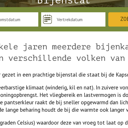
Bijenstal
ZO
kele jaren meerdere bijenk
n verschillende volken van
r gezet in een prachtige bijenstal die staat bij de Kaps
rbarstige klimaat (winderig, kil en nat). In zuivere vorm
oningopbrengst. Het vliegbereik en lastvermogen is 
e pantserkleur raakt de bij sneller opgewarmd dan lic
de lange beharing houdt de bij die warmte ook langer v
,5 graden Celsius) waardoor deze van vroeg tot laat op