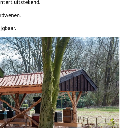
intert uitstekend.
verdwenen.
jgbaar.