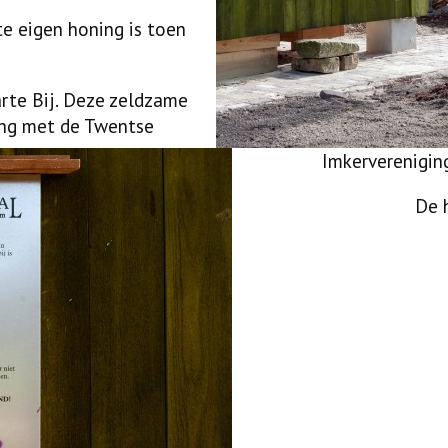
te eigen honing is toen
rte Bij. Deze zeldzame
ing met de Twentse
Imkerverenigin
De h