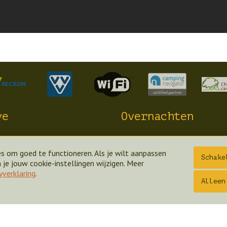
ve
Overnachten
Kamperen
s om goed te functioneren. Als je wilt aanpassen
Appartementen
Schake
je jouw cookie-instellingen wijzigen. Meer
nd
Bed & Breakfest
yverklaring
.
wagen
Bungalows
Alleen
Tarieven
Aanbiedingen