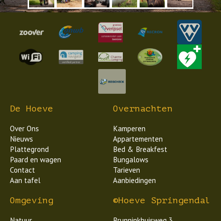
Vorige
Volgen
De Hoeve
Overnachten
Over Ons
Kamperen
Nieuws
Appartementen
Plattegrond
Bed & Breakfest
Paard en wagen
Bungalows
Contact
Tarieven
Aan tafel
Aanbiedingen
Omgeving
©Hoeve Springendal
Natuur
Brunninkhuisweg 3