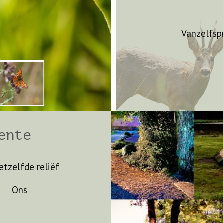
Vanzelfsp
ente
tzelfde reliëf
Ons