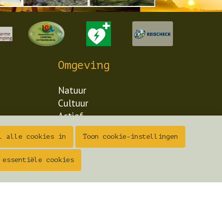
Omgeving
Natuur
Cultuur
Actief
Flora en Fauna
l alle cookies in
Toon cookie-instellingen
 essentiële cookies