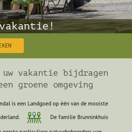
vakantie!
EKEN
 uw vakantie bijdragen
een groene omgeving
dal is een Landgoed op één van de mooiste
derland.
De familie Brunninkhuis
e eerste particuliere natuurbeheerders van