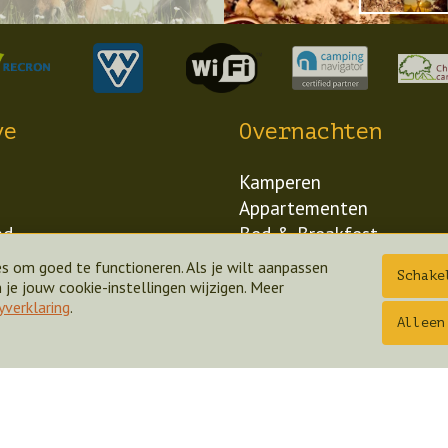
ve
Overnachten
Kamperen
Appartementen
nd
Bed & Breakfest
wagen
Bungalows
s om goed te functioneren. Als je wilt aanpassen
Schake
Tarieven
je jouw cookie-instellingen wijzigen. Meer
yverklaring
.
Aanbiedingen
Alleen
Vorige
Design & realisatie: Holiday Media
pringendal
Voorstelling