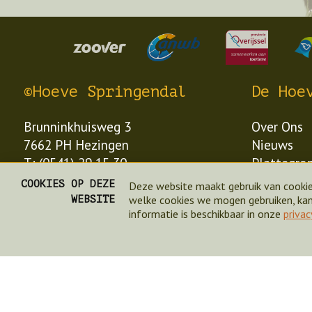
©Hoeve Springendal
De Hoe
Brunninkhuisweg 3
Over Ons
7662 PH Hezingen
Nieuws
T: (0541) 29 15 30
Plattegro
E: info@hoevespringendal.nl
Paard en 
COOKIES OP DEZE
Deze website maakt gebruik van cookie
Contact
welke cookies we mogen gebruiken, kan 
WEBSITE
informatie is beschikbaar in onze
privac
Aan tafel
© Hoeve Springendal
, Alle rechten voorbehouden
Camping-Bungalowpark
Schaapscheren op Hoeve S