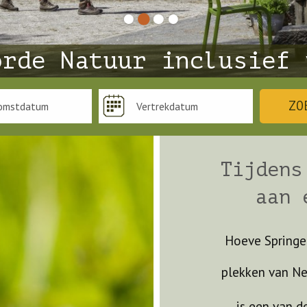
orde Natuur inclusief 
ZO
Tijdens
aan 
Hoeve Springen
plekken van Ne
is een van d