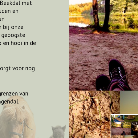
t Beekdal met
uden en
an
n bij onze
e geoogste
 en hooi in de
zorgt voor nog
Volgende
grenzen van
ngendal.