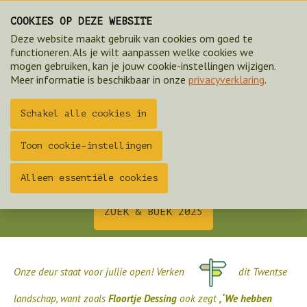
COOKIES OP DEZE WEBSITE
Deze website maakt gebruik van cookies om goed te
functioneren. Als je wilt aanpassen welke cookies we
mogen gebruiken, kan je jouw cookie-instellingen wijzigen.
Meer informatie is beschikbaar in onze
privacyverklaring
.
Schakel alle cookies in
Toon cookie-instellingen
Overnachten, kamperen & beleven op historisch
Alleen essentiële cookies
landgoed Hoeve Springendal
ZOEK & BOEK 2025
Onze deur staat voor jullie open! Verken
dit Twentse
landschap, want zoals
Floortje Dessing
ook zegt
, ‘We hebben