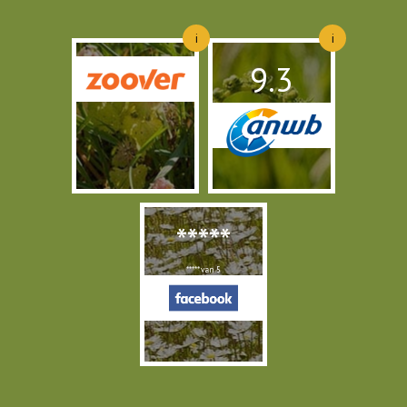
i
i
Ligging
9,7
9.3
Sanitair
Activiteiten
8,7
charme camping 9,2
Service
9,5
Standplaats
9,7
Onderkomen
9,3
Terrein
8,9
Prijs/kwaliteit
9,2
Animatie
8,8
Hygiene
9,9
Kindvriendelijk
8,9
Vorige
Volgen
*****
***** van 5