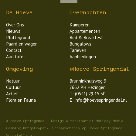
De Hoeve
Overnachten
Over Ons
Kamperen
Nieuws
Appartementen
Plattegrond
Bed & Breakfest
Paard en wagen
Bungalows
Contact
Tarieven
Aan tafel
Aanbiedingen
Omgeving
©Hoeve Springendal
Natuur
Brunninkhuisweg 3
Cultuur
7662 PH Hezingen
Actief
T: (0541) 29 15 30
Flora en Fauna
E: info@hoevespringendal.nl
© Hoeve Springendal
Design & realisatie: Holiday Media
Camping-Bungalowpark
Schaapscheren op Hoeve Springendal
Voorstelling