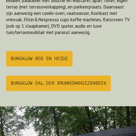
keuken, badkamer met douche en wastafel, apart toilet, eigen
terras (met terrasoverkapping), en parkeerplaats. Daarnaast
zijn aanwezig een combi-oven, vaatwasser, Koelkast met
vriesvak, Filter&Nespresso cups koffie machines, flatscreen TV
(ook op 1 slaapkamer), DVD speler, audio en luxe
tuin/terrasmeubilair met parasol aanwezig.
BUNGALOW BOS EN HEIDE
BUNGALOW DAL DER BRUNNINKHUIZENBEEK