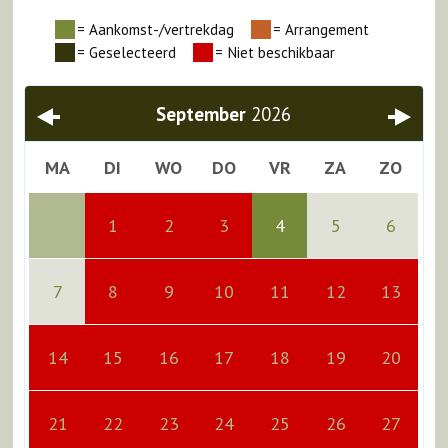
= Aankomst-/vertrekdag
= Arrangement
Vorige
Volgen
= Geselecteerd
= Niet beschikbaar
September
2026
MA
DI
WO
DO
VR
ZA
ZO
1
2
3
4
5
6
7
8
9
10
11
12
13
14
15
16
17
18
19
20
21
22
23
24
25
26
27