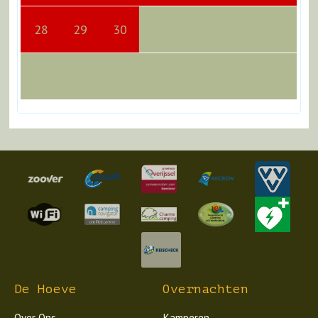
28
29
30
De Hoeve
Overnachten
Over Ons
Kamperen