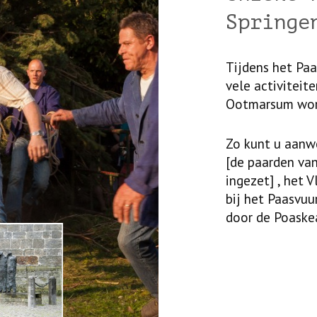
Springe
Tijdens het Paa
vele activiteite
Ootmarsum wor
Zo kunt u aanwe
[de paarden va
ingezet] , het 
bij het Paasvuu
door de Poaskea