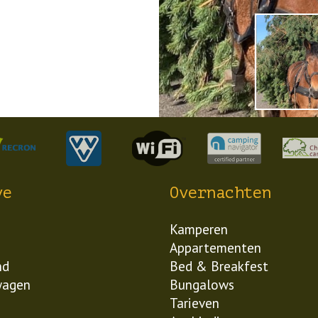
ve
Overnachten
Kamperen
Appartementen
nd
Bed & Breakfest
wagen
Bungalows
Tarieven