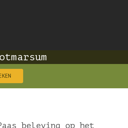
otmarsum
EKEN
Paas beleving op het