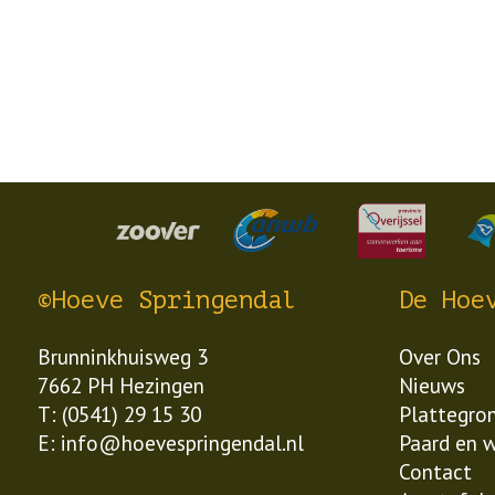
©Hoeve Springendal
De Hoe
Brunninkhuisweg 3
Over Ons
7662 PH Hezingen
Nieuws
T: (0541) 29 15 30
Plattegro
E: info@hoevespringendal.nl
Paard en 
Contact