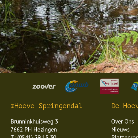
©Hoeve Springendal
De Hoe
Brunninkhuisweg 3
Over Ons
7662 PH Hezingen
Nieuws
T: (0541) 29 15 30
Plattegro