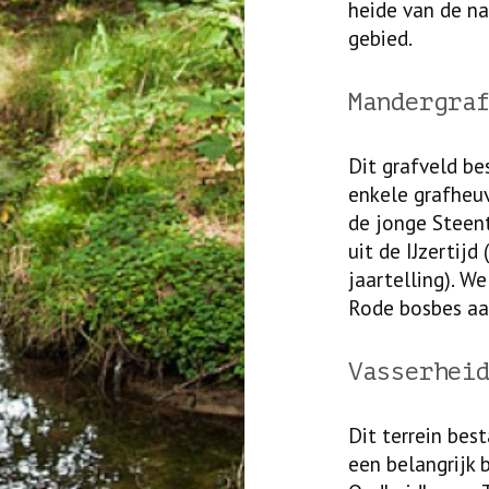
heide van de na
gebied.
Mandergra
Dit grafveld be
enkele grafheuv
de jonge Steent
uit de IJzertijd
jaartelling). We
Rode bosbes aa
Vasserhei
Dit terrein bes
een belangrijk 