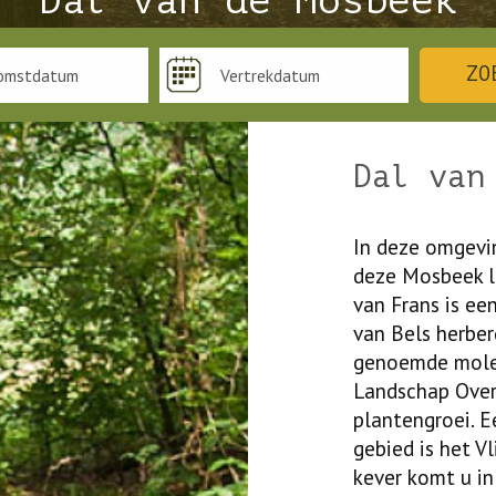
Dal van de Mosbeek
ZO
Dal van
In deze omgevin
deze Mosbeek l
van Frans is ee
van Bels herber
genoemde molen
Landschap Overi
plantengroei. E
gebied is het V
kever komt u in