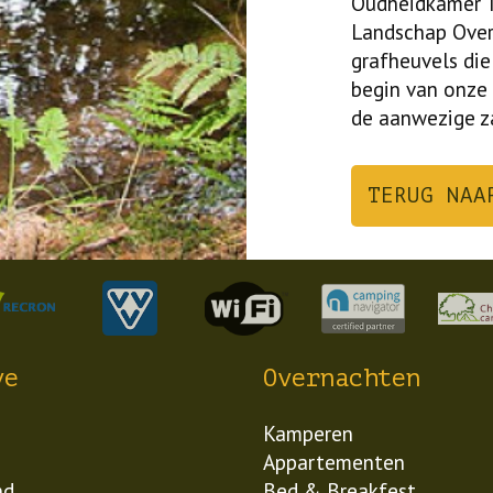
Oudheidkamer T
Landschap Overij
grafheuvels die 
begin van onze 
de aanwezige 
TERUG NAA
ve
Overnachten
Kamperen
Appartementen
nd
Bed & Breakfest