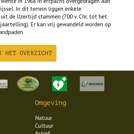
wente in 1968 in erfpacht overgedragen aan
ssel. In dit terrein liggen enkele
uit de IJzertijd stammen (700 v. Chr. tot het
jaartelling). Er kan vrij gewandeld worden op
zandpaden
R HET OVERZICHT
Omgeving
Natuur
Cultuur
Actief