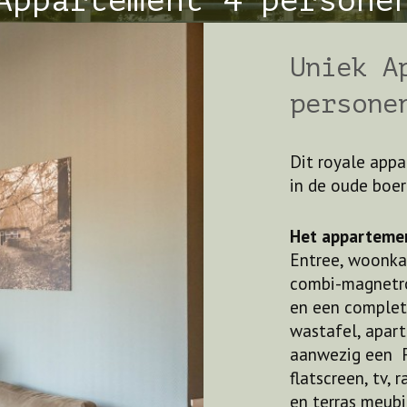
Appartement 4 persone
Uniek A
persone
Dit royale app
in de oude boer
Het appartemen
Entree, woonka
combi-magnetron
en een complet
wastafel, apart
aanwezig een F
flatscreen, tv, 
en terras meubi