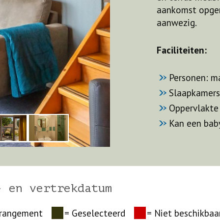
aankomst opgem
aanwezig.
Faciliteiten:
Personen: m
Slaapkamers
Oppervlakte
Kan een bab
- en vertrekdatum
rrangement
= Geselecteerd
= Niet beschikbaa