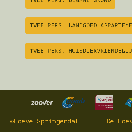
TWEE PERS. BEGANE GROND
TWEE PERS. LANDGOED APPARTEM
TWEE PERS. HUISDIERVRIENDELI
©Hoeve Springendal
De Hoe