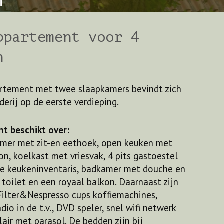
n
ppartement voor 4
n
artement met twee slaapkamers bevindt zich
derij op de eerste verdieping.
t beschikt over:
mer met zit-en eethoek, open keuken met
, koelkast met vriesvak, 4 pits gastoestel
e keukeninventaris, badkamer met douche en
 toilet en een royaal balkon. Daarnaast zijn
ilter&Nespresso cups koffiemachines,
radio in de t.v., DVD speler, snel wifi netwerk
lair met parasol. De bedden zijn bij