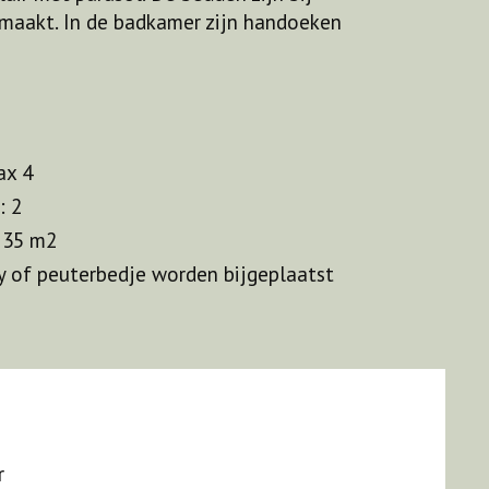
aakt. In de badkamer zijn handoeken
ax 4
: 2
 35 m2
y of peuterbedje worden bijgeplaatst
r