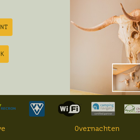
ENT
JK
ve
Overnachten