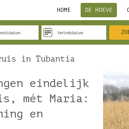
HOME
DE HOEVE
ia nav de plaatsing va
ZO
ruis in Tubantia
ngen eindelijk
is, mét Maria:
ning en