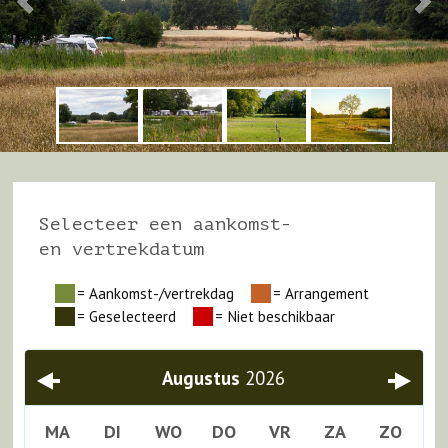
Selecteer een aankomst-
en vertrekdatum
= Aankomst-/vertrekdag
= Arrangement
Vorige
Volgen
= Geselecteerd
= Niet beschikbaar
Augustus
2026
MA
DI
WO
DO
VR
ZA
ZO