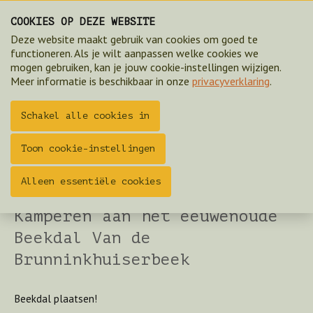
COOKIES OP DEZE WEBSITE
Deze website maakt gebruik van cookies om goed te
functioneren. Als je wilt aanpassen welke cookies we
mogen gebruiken, kan je jouw cookie-instellingen wijzigen.
Meer informatie is beschikbaar in onze
privacyverklaring
.
Schakel alle cookies in
Toon cookie-instellingen
Camping op een oeroud landgoed midden in de
Alleen essentiële cookies
natuur bij Ootmarsum!
Kamperen aan het eeuwenoude
Beekdal Van de
Brunninkhuiserbeek
Beekdal plaatsen!