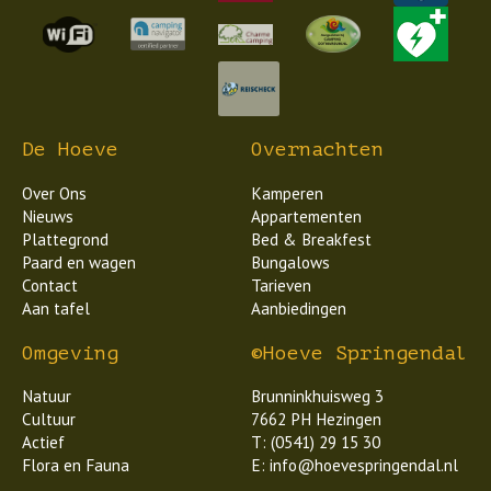
De Hoeve
Overnachten
Over Ons
Kamperen
Nieuws
Appartementen
Plattegrond
Bed & Breakfest
Paard en wagen
Bungalows
Contact
Tarieven
Aan tafel
Aanbiedingen
Omgeving
©Hoeve Springendal
Natuur
Brunninkhuisweg 3
Cultuur
7662 PH Hezingen
Actief
T: (0541) 29 15 30
Flora en Fauna
E: info@hoevespringendal.nl