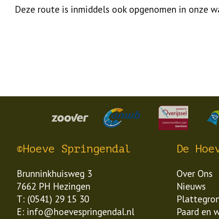
Deze route is inmiddels ook opgenomen in onze wan
©Hoeve Springendal
De Hoe
Brunninkhuisweg 3
Over Ons
7662 PH Hezingen
Nieuws
T: (0541) 29 15 30
Plattegro
E: info@hoevespringendal.nl
Paard en 